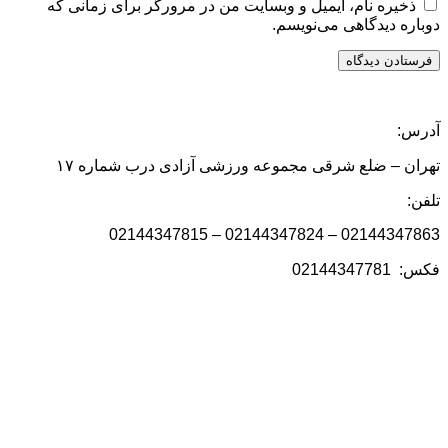
ذخیره نام، ایمیل و وبسایت من در مرورگر برای زمانی که
دوباره دیدگاهی می‌نویسم.
آدرس:
تهران – ضلع شرقی مجموعه ورزشی آزادی درب شماره ۱۷
تلفن:
02144347863 – 02144347824 – 02144347815
فکس: 02144347781