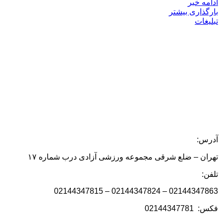
ادامه خبر
بارگذاری بیشتر
تبلیغات
آدرس:
تهران – ضلع شرقی مجموعه ورزشی آزادی درب شماره ۱۷
تلفن:
02144347863 – 02144347824 – 02144347815
فکس: 02144347781