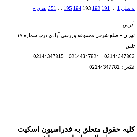
« قبلی
1
…
191
192
193
194
195
…
351
بعدی »
آدرس:
تهران – ضلع شرقی مجموعه ورزشی آزادی درب شماره ۱۷
تلفن:
02144347863 – 02144347824 – 02144347815
فکس: 02144347781
کلیه حقوق متعلق به فدراسیون اسکیت