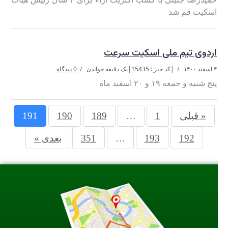
اسکیت قم شد
اردوی تیم ملی اسکیت سرعت
۴ اسفند ۱۴۰۰
|
کد خبر : 15435
|
یک دقیقه خواندن
0 دیدگاه
پنج شنبه و جمعه ۱۹ و ۲۰ اسفند ماه
« قبلی
1
…
189
190
191
192
193
…
351
بعدی »