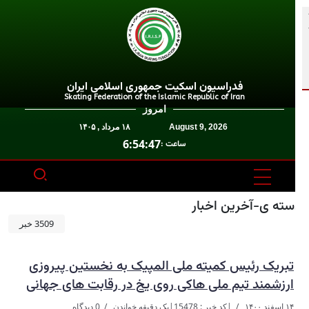
فدراسیون اسکیت جمهوری اسلامی ایران
Skating Federation of the Islamic Republic of Iran
امروز
August 9, 2026
۱۸ مرداد , ۱۴۰۵
6:54:47
ساعت :
سته ی-آخرین اخبار
3509 خبر
تبریک رئیس کمیته ملی المپیک به نخستین پیروزی
ارزشمند تیم ملی هاکی روی یخ در رقابت های جهانی
۱۴ اسفند ۱۴۰۰
|
کد خبر : 15478
|
یک دقیقه خواندن
0 دیدگاه