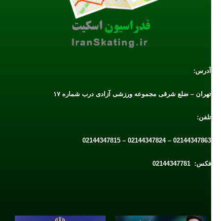
آدرس:
تهران – ضلع شرقی مجموعه ورزشی آزادی درب شماره ۱۷
تلفن:
02144347863 – 02144347824 – 02144347815
فکس: 02144347781