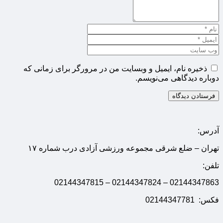
ذخیره نام، ایمیل و وبسایت من در مرورگر برای زمانی که
دوباره دیدگاهی می‌نویسم.
آدرس:
تهران – ضلع شرقی مجموعه ورزشی آزادی درب شماره ۱۷
تلفن:
02144347863 – 02144347824 – 02144347815
فکس: 02144347781