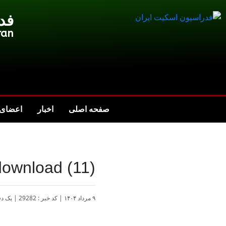
فد
ran
صفحه اصلی
اخبار
اعضای 
download (11)
۹ مرداد ۱۴۰۴
|
کد خبر : 29282
|
یک دق