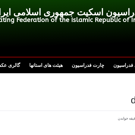
راسیون اسکیت جمهوری اسلامی ایرا
ating Federation of the Islamic Republic of I
فدراسیون
چارت فدراسیون
هیئت های استانها
گالری عک
یقه خواندن