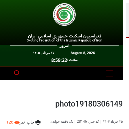
فدراسیون اسکیت جمهوری اسلامی ایران
Skating Federation of the Islamic Republic of Iran
امروز
August 8, 2026
۱۷ مرداد , ۱۴۰۵
8:59:22
ساعت :
photo19180306149
۲۵ خرداد ۱۴۰۴
|
کد خبر : 28146
|
یک دقیقه خواندن
چاپ خبر
126