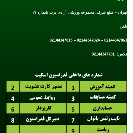
تهران – ضلع شرقی مجموعه ورزشی آزادی درب شماره ۱۷
تلفن:
02144347863 – 02144347824 – 02144347815
فکس: 02144347781