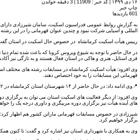
۱۶ دی ۱۳۹۹
|
کد خبر : 11909
|
3 دقیقه خواندن
چاپ خبر
601
بازدیدها
به گزارش روابط عمومی فدراسیون اسکیت، سامان شیرزادی دارای مدر
المللی و آسیایی شرکت نمود و چندین عنوان قهرمانی را در این رشته در کارنامه ورزشی خود دارد و مدت ۶ سال نیز 
رییس هیأت اسکیت کرمانشاه در خصوص حال اسکیت در استان گفت
در حال حاضر با توجه به شیوع ویروس کرونا که باعث شده تمام دنیا
فری استایل، هنری و هاکی در استان فعال هستند و به تازگی نیز آکادم
وی افزود: هیأت اسکیت کرمانشاه در مسابقات رشته های مختلف اسکیت
قهرمانی این مسابقات را به خود اختصاص دهند.
📍وی ادامه داد: در حال حاضر از ۱۴ شهرستان استان کرمانشاه در ۱۲ شهرستان رشته اسکیت فعال و دارای هیأت می باشد و ورزشکاران زیر نظر مربیان رسمی فدراسیون آموزش می بینند.
های آینده هیأت نیز برگزاری دوره مربیگری و داوری درجه یک را خوا
شیرزادی در خصوص مسابقات قهرمانی ماراتن کشور هم اظهار کرد: امسا
برگزار خواهیم کرد.
وی به همکاری با شهرداری استان نیز اشاره کرد و گفت: تا کنون همکا