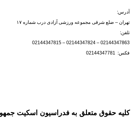
آدرس:
تهران – ضلع شرقی مجموعه ورزشی آزادی درب شماره ۱۷
تلفن:
02144347863 – 02144347824 – 02144347815
فکس: 02144347781
کلیه حقوق متعلق به فدراسیون اسکیت جمهور