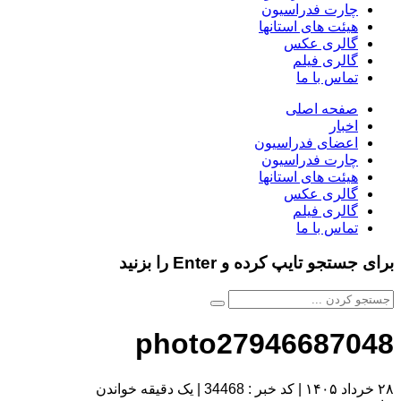
چارت فدراسیون
هیئت های استانها
گالری عکس
گالری فیلم
تماس با ما
صفحه اصلی
اخبار
اعضای فدراسیون
چارت فدراسیون
هیئت های استانها
گالری عکس
گالری فیلم
تماس با ما
برای جستجو تایپ کرده و Enter را بزنید
photo27946687048
۲۸ خرداد ۱۴۰۵
|
کد خبر : 34468
|
یک دقیقه خواندن