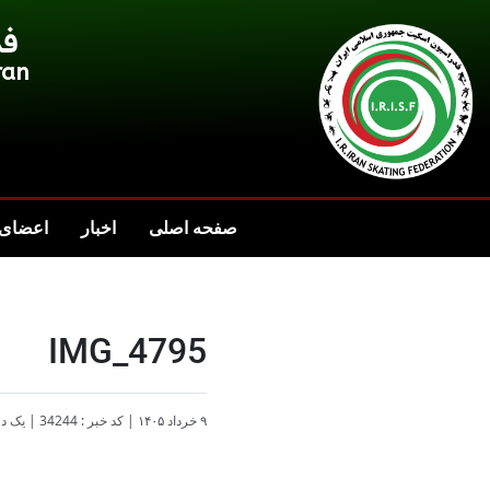
فد
ran
صفحه اصلی
اخبار
اعضای 
IMG_4795
۹ خرداد ۱۴۰۵
|
کد خبر : 34244
|
یک دق