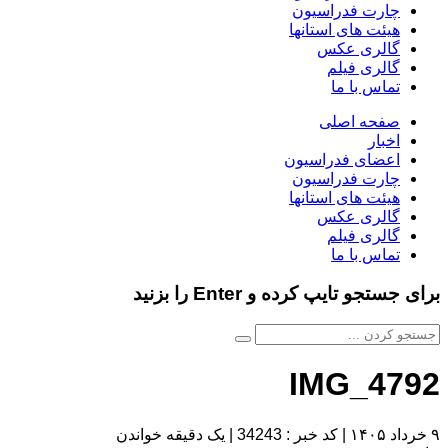
چارت فدراسیون
هیئت های استانها
گالری عکس
گالری فیلم
تماس با ما
صفحه اصلی
اخبار
اعضای فدراسیون
چارت فدراسیون
هیئت های استانها
گالری عکس
گالری فیلم
تماس با ما
برای جستجو تایپ کرده و Enter را بزنید
IMG_4792
۹ خرداد ۱۴۰۵
|
کد خبر : 34243
|
یک دقیقه خواندن