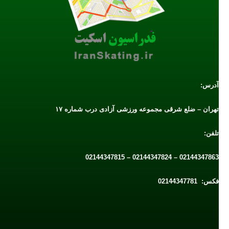
آدرس:
تهران – ضلع شرقی مجموعه ورزشی آزادی درب شماره ۱۷
تلفن:
02144347863 – 02144347824 – 02144347815
فکس: 02144347781