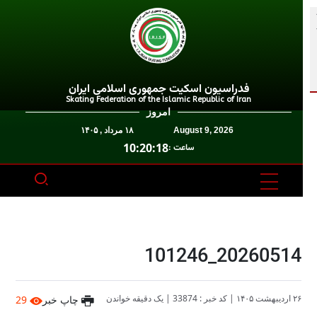
فدراسیون اسکیت جمهوری اسلامی ایران
Skating Federation of the Islamic Republic of Iran
امروز
August 9, 2026
۱۸ مرداد , ۱۴۰۵
10:20:18
ساعت :
20260514_101246
۲۶ اردیبهشت ۱۴۰۵
|
کد خبر : 33874
|
یک دقیقه خواندن
چاپ خبر
29