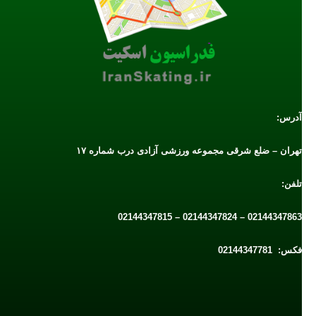
آدرس:
تهران – ضلع شرقی مجموعه ورزشی آزادی درب شماره ۱۷
تلفن:
02144347863 – 02144347824 – 02144347815
فکس: 02144347781