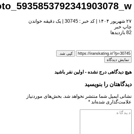
photo_593585379234190307
|
کد خبر : 30745
|
یک دقیقه خواندن
ر
یدها
کپی شد.
یدگاه
گاهی درج نشده - اولین نفر باشید
تان را بنویسید
یمیل شما منتشر نخواهد شد.
بخش‌های موردنیاز
ذاری شده‌اند
*