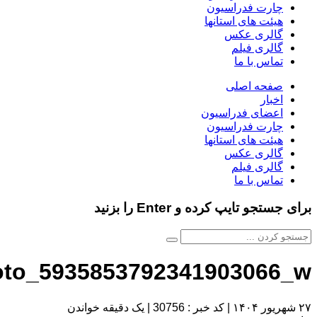
چارت فدراسیون
هیئت های استانها
گالری عکس
گالری فیلم
تماس با ما
صفحه اصلی
اخبار
اعضای فدراسیون
چارت فدراسیون
هیئت های استانها
گالری عکس
گالری فیلم
تماس با ما
برای جستجو تایپ کرده و Enter را بزنید
oto_5935853792341903066_w
۲۷ شهریور ۱۴۰۴
|
کد خبر : 30756
|
یک دقیقه خواندن