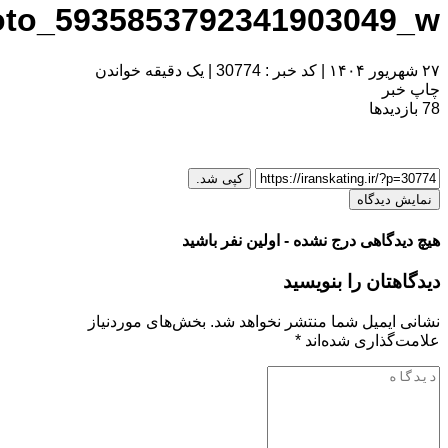
photo_593585379234190304
|
کد خبر : 30774
|
یک دقیقه خواندن
ر
یدها
کپی شد.
یدگاه
گاهی درج نشده - اولین نفر باشید
تان را بنویسید
یمیل شما منتشر نخواهد شد.
بخش‌های موردنیاز
ذاری شده‌اند
*