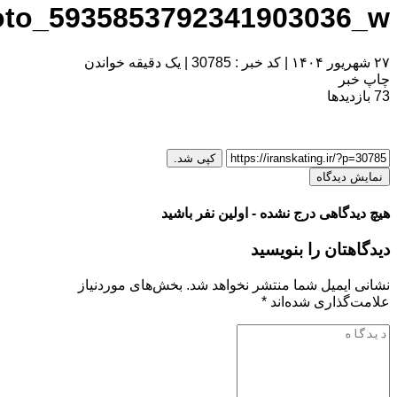
photo_593585379234190303
|
کد خبر : 30785
|
یک دقیقه خواندن
ر
یدها
کپی شد.
یدگاه
گاهی درج نشده - اولین نفر باشید
تان را بنویسید
یمیل شما منتشر نخواهد شد.
بخش‌های موردنیاز
ذاری شده‌اند
*