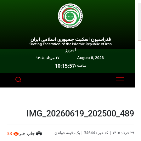
فدراسیون اسکیت جمهوری اسلامی ایران
Skating Federation of the Islamic Republic of Iran
امروز
August 8, 2026
۱۷ مرداد , ۱۴۰۵
10:15:57
ساعت :
IMG_20260619_202500_489
۲۹ خرداد ۱۴۰۵
|
کد خبر : 34644
|
یک دقیقه خواندن
چاپ خبر
38