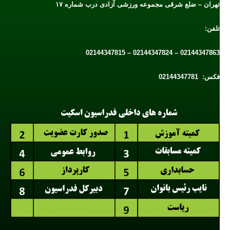
تهران – ضلع شرقی مجموعه ورزشی آزادی درب شماره ۱۷
تلفن:
02144347863 – 02144347824 – 02144347815
فکس: 02144347781