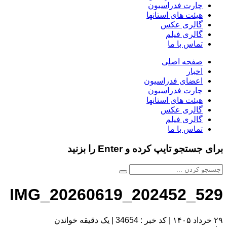
چارت فدراسیون
هیئت های استانها
گالری عکس
گالری فیلم
تماس با ما
صفحه اصلی
اخبار
اعضای فدراسیون
چارت فدراسیون
هیئت های استانها
گالری عکس
گالری فیلم
تماس با ما
برای جستجو تایپ کرده و Enter را بزنید
IMG_20260619_202452_529
۲۹ خرداد ۱۴۰۵
|
کد خبر : 34654
|
یک دقیقه خواندن