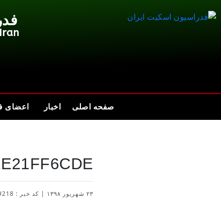
فدر
Iran
صفحه اصلی
اخبار
اعضای ف
2E21FF6CDE
۲۳ شهریور ۱۳۹۸
|
کد خبر : 9218