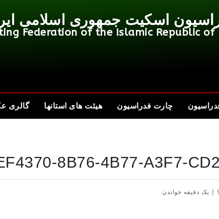
اسیون اسکیت جمهوری اسلامی ایر
ting Federation of the Islamic Republic of 
دراسیون
چارت فدراسیون
هیئت های استانها
گالری ع
EF4370-8B76-4B77-A3F7-CD
|
یک دقیقه خواندن