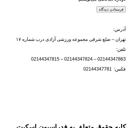
آدرس:
تهران – ضلع شرقی مجموعه ورزشی آزادی درب شماره ۱۷
تلفن:
02144347863 – 02144347824 – 02144347815
فکس: 02144347781
کلیه حقوق متعلق به فدراسیون اسکیت