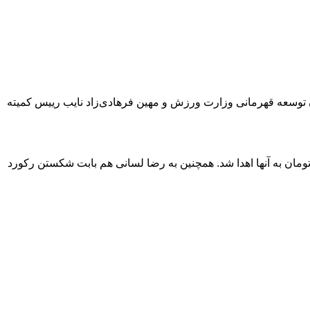
یتالیا و در حضور سید محمد شروین اسبقیان معاون توسعه قهرمانی وزارت ورزش و مهین فرهادی‌زاد نایب رییس کمیته
د سواری دارندگان مدال طلا مبلغ ۵۰ میلیون تومان، رومینا سالک هم که صاحب مدال برنز شده بود مبلغ ۳۵ میلیون تومان به آنها اهدا شد. همچنین به رضا لسانی هم بابت شکستن رکورد