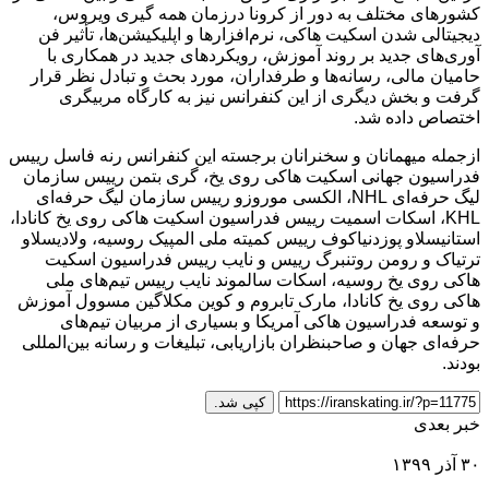
کشورهای مختلف به دور از کرونا درزمان همه گیری ویروس،
دیجیتالی شدن اسکیت هاکی، نرم‌افزارها و اپلیکیشن‌ها، تأثیر فن
آوری‌های جدید بر روند آموزش، رویکردهای جدید در همکاری با
حامیان مالی، رسانه‌ها و طرفداران، مورد بحث و تبادل نظر قرار
گرفت و بخش دیگری از این کنفرانس نیز به کارگاه مربیگری
اختصاص داده شد.
ازجمله میهمانان و سخنرانان برجسته این کنفرانس رنه فاسل رییس
فدراسیون جهانی اسکیت هاکی روی یخ، گری بتمن رییس سازمان
لیگ حرفه‌ای NHL، الکسی موروزو رییس سازمان لیگ حرفه‌ای
KHL، اسکات اسمیت رییس فدراسیون اسکیت هاکی روی یخ کانادا،
استانیسلاو پوزدنیاکوف رییس کمیته ملی المپیک روسیه، ولادیسلاو
ترتیاک و رومن روتنبرگ رییس و نایب رییس فدراسیون اسکیت
هاکی روی یخ روسیه، اسکات سالموند نایب رییس تیم‌های ملی
هاکی روی یخ کانادا، مارک تابروم و کوین مکلاگین مسوول آموزش
و توسعه فدراسیون هاکی آمریکا و بسیاری از مربیان تیم‌های
حرفه‌ای جهان و صاحبنظران بازاریابی، تبلیغات و رسانه بین‌المللی
بودند.
کپی شد.
خبر بعدی
۳۰ آذر ۱۳۹۹