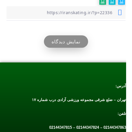
نمایش دیدگاه
آدرس:
تهران – ضلع شرقی مجموعه ورزشی آزادی درب شماره ۱۷
تلفن:
02144347863 – 02144347824 – 02144347815