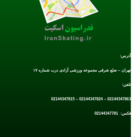
آدرس:
تهران – ضلع شرقی مجموعه ورزشی آزادی درب شماره ۱۷
تلفن:
02144347863 – 02144347824 – 02144347815
فکس: 02144347781