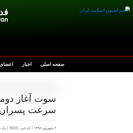
فد
ran
صفحه اصلی
اخبار
اعضای 
سوت آغاز دومی
سرعت پسران
۲ شهریور ۱۳۹۸
|
کد خبر : 9033
|
یک د