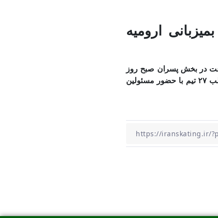
یزبانی ارومیه
رعت در بخش پسران صبح روز
شنبه ۲ شهریور ماه بمیزبانی استان آذربایجان غربی با حضور فعال ورزشکاران از ۲۶ استان در قالب ۲۷ تیم با حضور مسئولین