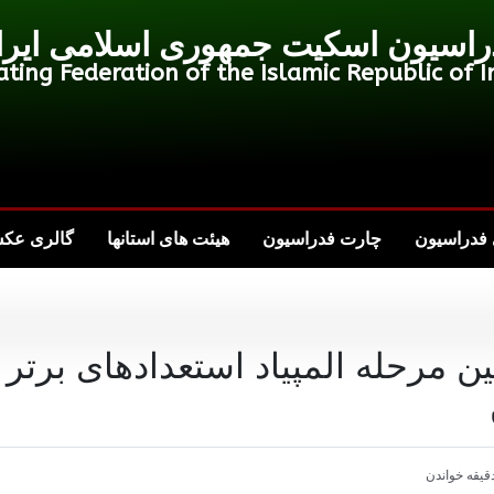
راسیون اسکیت جمهوری اسلامی ایرا
ating Federation of the Islamic Republic of I
فدراسیون
چارت فدراسیون
هیئت های استانها
گالری عک
ن مرحله المپیاد استعدادهای برتر
قیقه خواندن