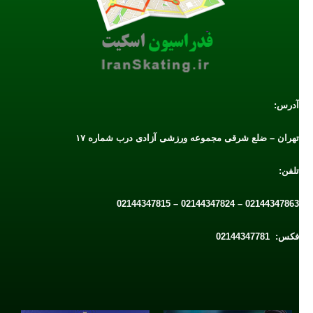
آدرس:
تهران – ضلع شرقی مجموعه ورزشی آزادی درب شماره ۱۷
تلفن:
02144347863 – 02144347824 – 02144347815
فکس: 02144347781