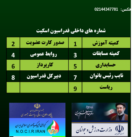
فکس: 02144347781