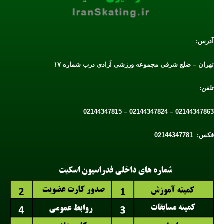
آدرس:
تهران – ضلع شرقی مجموعه ورزشی آزادی درب شماره ۱۷
تلفن:
02144347863 – 02144347824 – 02144347815
فکس: 02144347781