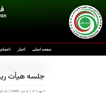
فد
ran
صفحه اصلی
اخبار
اعضای 
جلسه هیأت ریی
۹ مهر ۱۴۰۳
|
کد خبر : 23406
|
یک دقی