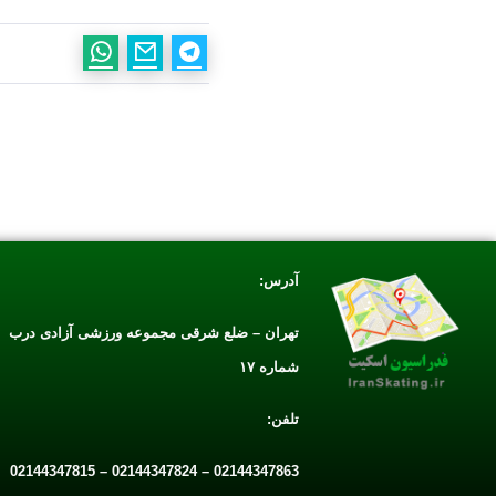
آدرس:
تهران – ضلع شرقی مجموعه ورزشی آزادی درب
شماره ۱۷
تلفن:
02144347863 – 02144347824 – 02144347815