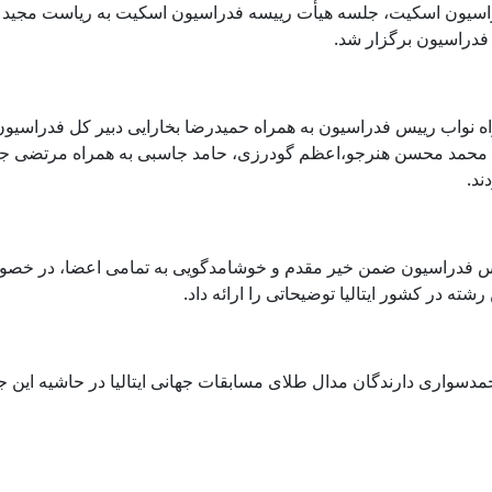
سیون اسکیت، جلسه هیأت رییسه فدراسیون اسکیت به ریاست مجید ه
دراسیون برگزار شد.
ه نواب رییس فدراسیون به همراه حمیدرضا بخارایی دبیر کل فدراسی
 محمد محسن هنرجو،اعظم گودرزی، حامد جاسبی به همراه مرتضی ج
ند.
یس فدراسیون ضمن خیر مقدم و خوشامدگویی به تمامی اعضا، در خصو
شته در کشور ایتالیا توضیحاتی را ارائه داد.
مدسواری دارندگان مدال طلای مسابقات جهانی ایتالیا در حاشیه این 