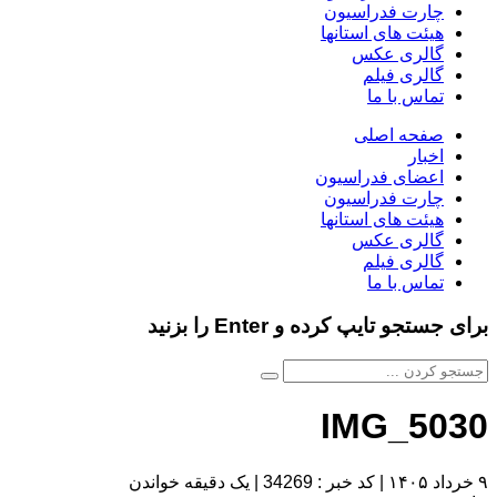
چارت فدراسیون
هیئت های استانها
گالری عکس
گالری فیلم
تماس با ما
صفحه اصلی
اخبار
اعضای فدراسیون
چارت فدراسیون
هیئت های استانها
گالری عکس
گالری فیلم
تماس با ما
برای جستجو تایپ کرده و Enter را بزنید
IMG_5030
۹ خرداد ۱۴۰۵
|
کد خبر : 34269
|
یک دقیقه خواندن