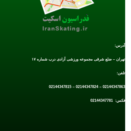
آدرس:
تهران – ضلع شرقی مجموعه ورزشی آزادی درب شماره ۱۷
تلفن:
02144347863 – 02144347824 – 02144347815
فکس: 02144347781