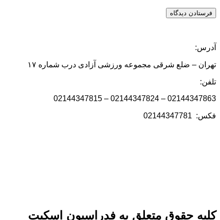
آدرس:
تهران – ضلع شرقی مجموعه ورزشی آزادی درب شماره ۱۷
تلفن:
02144347863 – 02144347824 – 02144347815
فکس: 02144347781
کلیه حقوق متعلق به فدراسیون اسکیت