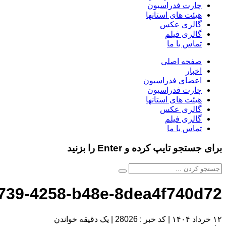
چارت فدراسیون
هیئت های استانها
گالری عکس
گالری فیلم
تماس با ما
صفحه اصلی
اخبار
اعضای فدراسیون
چارت فدراسیون
هیئت های استانها
گالری عکس
گالری فیلم
تماس با ما
برای جستجو تایپ کرده و Enter را بزنید
9739-4258-b48e-8dea4f740d72
۱۲ خرداد ۱۴۰۴
|
کد خبر : 28026
|
یک دقیقه خواندن