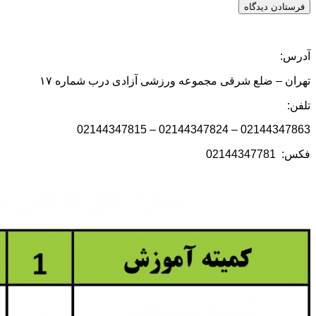
آدرس:
تهران – ضلع شرقی مجموعه ورزشی آزادی درب شماره ۱۷
تلفن:
02144347863 – 02144347824 – 02144347815
فکس: 02144347781