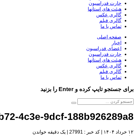
چارت فدراسیون
هیئت های استانها
گالری عکس
گالری فیلم
تماس با ما
صفحه اصلی
اخبار
اعضای فدراسیون
چارت فدراسیون
هیئت های استانها
گالری عکس
گالری فیلم
تماس با ما
برای جستجو تایپ کرده و Enter را بزنید
bb72-4c3e-9dcf-188b926289a8
۱۲ خرداد ۱۴۰۴
|
کد خبر : 27991
|
یک دقیقه خواندن