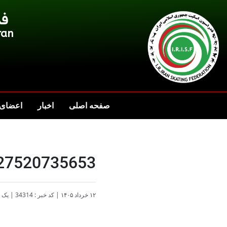
فد
ran
صفحه اصلی
اخبار
اعضای 
27520735653
۱۲ خرداد ۱۴۰۵
|
کد خبر : 34314
|
یک د