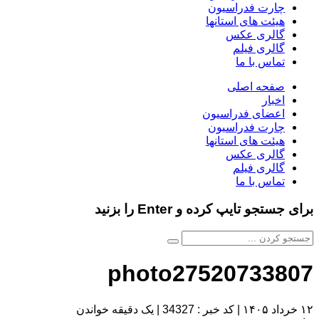
چارت فدراسیون
هیئت های استانها
گالری عکس
گالری فیلم
تماس با ما
صفحه اصلی
اخبار
اعضای فدراسیون
چارت فدراسیون
هیئت های استانها
گالری عکس
گالری فیلم
تماس با ما
برای جستجو تایپ کرده و Enter را بزنید
photo27520733807
۱۲ خرداد ۱۴۰۵
|
کد خبر : 34327
|
یک دقیقه خواندن