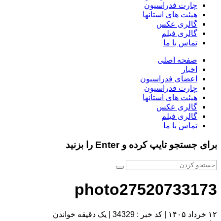
چارت فدراسیون
هیئت های استانها
گالری عکس
گالری فیلم
تماس با ما
صفحه اصلی
اخبار
اعضای فدراسیون
چارت فدراسیون
هیئت های استانها
گالری عکس
گالری فیلم
تماس با ما
برای جستجو تایپ کرده و Enter را بزنید
photo27520733173
۱۲ خرداد ۱۴۰۵
|
کد خبر : 34329
|
یک دقیقه خواندن