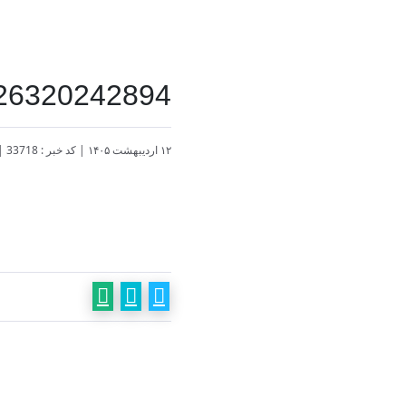
26320242894
۱۲ اردیبهشت ۱۴۰۵
|
کد خبر : 33718
|