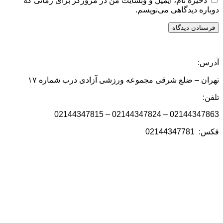
ذخیره نام، ایمیل و وبسایت من در مرورگر برای زمانی که
دوباره دیدگاهی می‌نویسم.
آدرس:
تهران – ضلع شرقی مجموعه ورزشی آزادی درب شماره ۱۷
تلفن:
02144347863 – 02144347824 – 02144347815
فکس: 02144347781