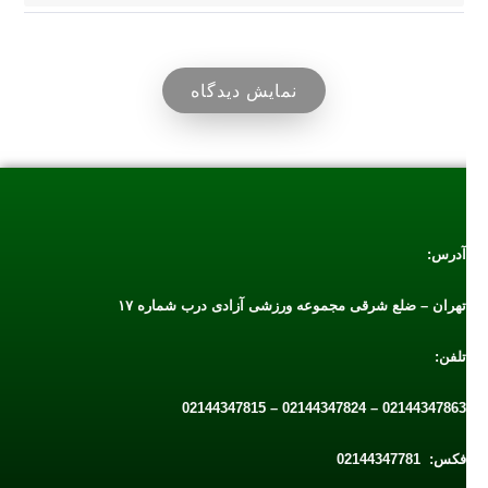
نمایش دیدگاه
آدرس:
تهران – ضلع شرقی مجموعه ورزشی آزادی درب شماره ۱۷
تلفن:
02144347863 – 02144347824 – 02144347815
فکس: 02144347781