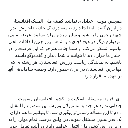
همچنین موسی خدادادی نماینده کمیته ملی المپیک افغانستان
در ایران گفت: ابتدا جا دارد ضایعه دردناک حادثه دلخراش بندر
شهید رجایی را به شما و سایر مردم ایران تسلیت عرض نمایم و
امیدوارم دیگر در هیچ کجای دنیا شاهد بروز چنین اتفاقات تلخی
نباشیم. تشکر می‌کنم از شما جناب هنرجو که این فرصت را در
اختیار ما قرار دادید تا بتوانیم با شما دیدار و گفت‌وگو داشته
باشیم. به نمایندگی ریاست ورزش افغانستان، هر رشته‌ای که‌
مهاجرین افغانستان در ایران حضور دارند وظیفه ساماندهی‌ آنها
بر عهده ما قرار دارد.
وی افزود: متاسفانه اسکیت در کشور افغانستان رسمیت
چندانی ندارد هر چند به مسوولان ورزش این موضوع را انتقال
دادم تا این مسأله رسمی‌تر پیگیری شود تا بتوانیم ما هم دارای
یک فدراسیون مستقل شویم. در اولین فرصت تمام موارد را به
وزیر ورزش کشورمان انتقال خواهم داد تا در آینده تعامل خوبی