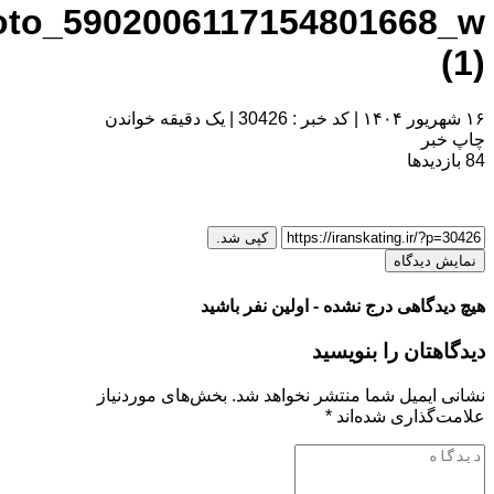
photo_590200611715480166
|
کد خبر : 30426
|
یک دقیقه خواندن
ر
یدها
کپی شد.
دیدگاه
گاهی درج نشده - اولین نفر باشید
تان را بنویسید
یمیل شما منتشر نخواهد شد.
بخش‌های موردنیاز
ذاری شده‌اند
*