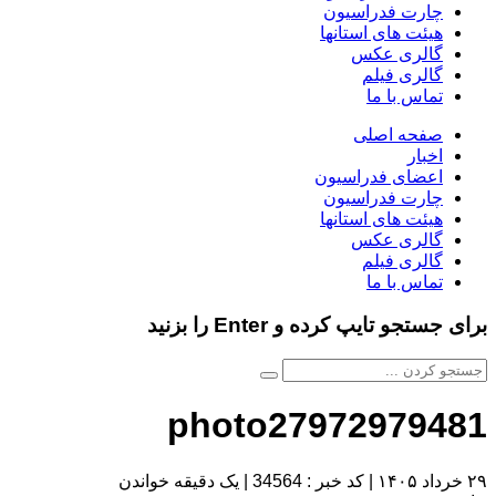
چارت فدراسیون
هیئت های استانها
گالری عکس
گالری فیلم
تماس با ما
صفحه اصلی
اخبار
اعضای فدراسیون
چارت فدراسیون
هیئت های استانها
گالری عکس
گالری فیلم
تماس با ما
برای جستجو تایپ کرده و Enter را بزنید
photo27972979481
۲۹ خرداد ۱۴۰۵
|
کد خبر : 34564
|
یک دقیقه خواندن