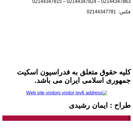
02144347863 – 02144347824 – 0214434
: 02144347781
لیه حقوق متعلق به فدراسیون اسکیت
مهوری اسلامی ایران می باشد.
راح : ایمان رشیدی