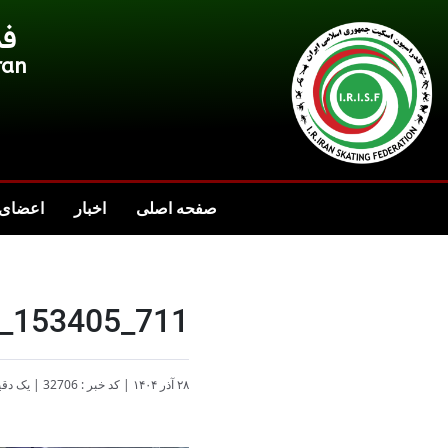
فد
ran
صفحه اصلی
اخبار
اعضای 
_153405_711
۲۸ آذر ۱۴۰۴
|
کد خبر : 32706
|
یک دقی