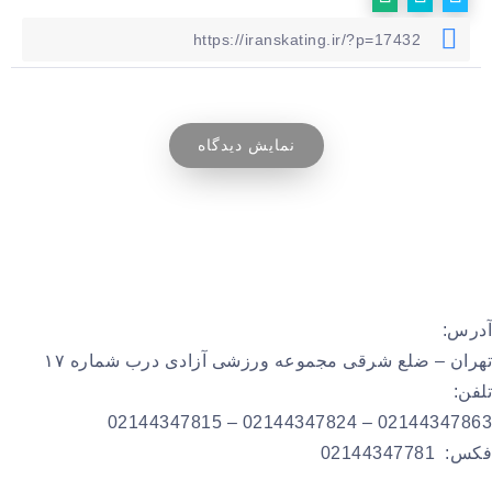
نمایش دیدگاه
آدرس:
تهران – ضلع شرقی مجموعه ورزشی آزادی درب شماره ۱۷
تلفن:
02144347863 – 02144347824 – 02144347815
فکس: 02144347781