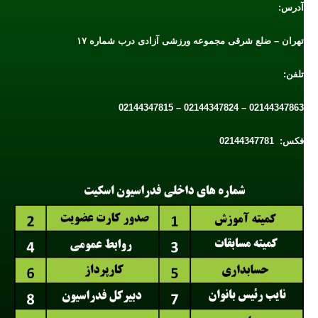
آدرس:
تهران – ضلع شرقی مجموعه ورزشی آزادی درب شماره ۱۷
تلفن:
02144347863 – 02144347824 – 02144347815
فکس: 02144347781