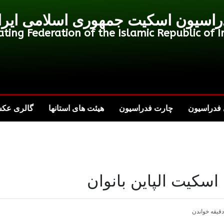
راسیون اسکیت جمهوری اسلامی ایرا
ating Federation of the Islamic Republic of I
فدراسیون
چارت فدراسیون
هیئت های استانها
گالری عک
اسکیت الپاین بانوان
قیقه خواندن