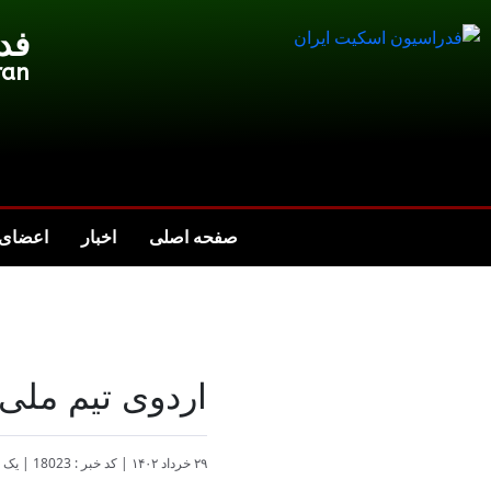
فد
ran
صفحه اصلی
اخبار
اعضای 
اردوی تیم ملی 
۲۹ خرداد ۱۴۰۲
|
کد خبر : 18023
|
یک د