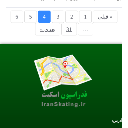
« قبلی
1
2
3
4
5
6
…
31
بعدی »
آدرس: