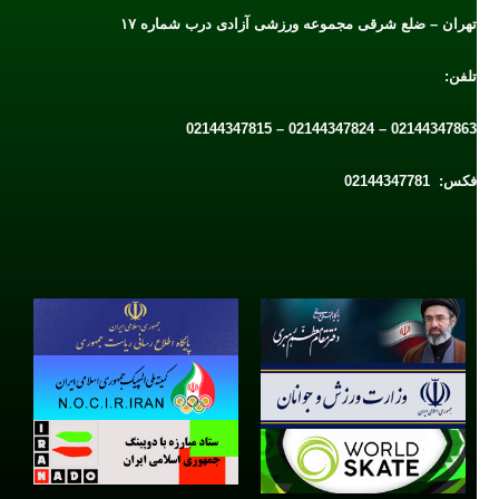
تهران – ضلع شرقی مجموعه ورزشی آزادی درب شماره ۱۷
تلفن:
02144347863 – 02144347824 – 02144347815
فکس: 02144347781