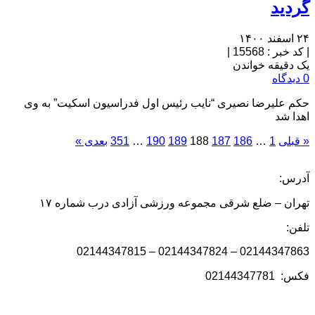
گردید
۲۴ اسفند ۱۴۰۰
|
کد خبر : 15568
|
یک دقیقه خواندن
0 دیدگاه
حکم علیرضا نصیری “نایب رئیس اول فدراسیون اسکیت” به وی
اهدا شد
« قبلی
1
…
186
187
188
189
190
…
351
بعدی »
آدرس:
تهران – ضلع شرقی مجموعه ورزشی آزادی درب شماره ۱۷
تلفن:
02144347863 – 02144347824 – 02144347815
فکس: 02144347781